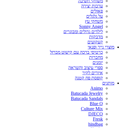
משחקי חשיבה
ערכות יצירה
פאזלים
על גלגלים
משחקי עץ
Sonny Angel
לילדים גדולים ומבוגרים
מדבקות
קעקועים
מוצרי נייר ופנאי
כרטיסי ברכה עם קישוט מברזל
מחברות
יומנים
ספרי עיצוב והשראה
איורים לקיר
קופסת פח קטנה
מותגים
Animo
Batucada Jewelry
Batucada Sandals
Blue Q
Culture Mix
DJECO
Fresk
hindbag