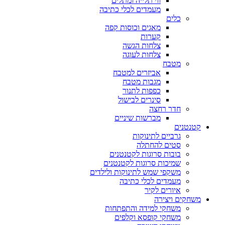
ווי תלייה ומתלים
מעמדים לכלי כתיבה
כלים
מאגים וכוסות קפה
קערות
צלחות הגשה
צלחות לעוגה
מטבח
אביזרים למטבח
מגבות מטבח
כפפות לתנור
סינרים לבישול
חדר רחצה
מברשות שיניים
קטנטנים
גרביים לתינוקות
סטים להחתלה
בובות סרוגות לקטנטנים
שמיכות סרוגות לקטנטנים
משקפי שמש לתינוקות ולילדים
מעמדים לכלי כתיבה
איורים לקיר
משחקים ויצירה
משחקי למידה והתפתחות
משחקי קופסא וקלפים