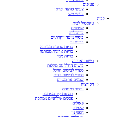
צעיפים
צעיפי כותנה ופראו
צעיפי משי
לבית
טקסטיל לבית
שטיחים
כירבוליות
כיסויי מיטה יוקרתיים
כריות נוי
כריות סרוגות מכותנה
כריות ארוגות מכותנה
כריות מבד
בישום ואווירה
בישום החלל עם מקלות
ספריי לבישום החלל
ספריי לבישום בדים
שמנים ארומטיים
דקורציה
עיצוב במתכת
תמונות קיר ממתכת
פסלים שולחניים ממתכת
פאזלים
שלטים
חפצי נוי