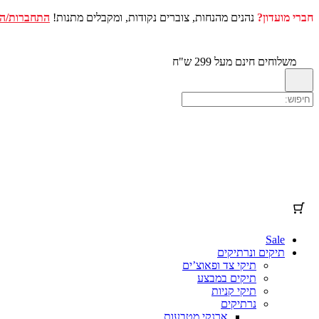
חברי מועדון?
נהנים מהנחות, צוברים נקודות, ומקבלים מתנות!
התחברות/ה
עגלת הקניות שלך
(פריטים: 0)
דלג
לתוכן
מוצר
פרטים
סה"כ
משלוחים חינם מעל 299 ש"ח
מוצרים
סכום ביניים
₪0.00
המשלוח וההנחות מחושבים במהלך התשלום בקופה.
בעגלת
הקניות
להציג את עגלת הקניות שלי
מעבר לתשלום בקופה
Sale
תיקים ונרתיקים
תיקי צד ופאוצ’ים
תיקים במבצע
תיקי קניות
נרתיקים
ארנקי מטבעות