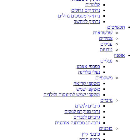
קלמרים
נרתיקים גדולים
נרתיקי מסמכים גדולים
נרתיק למחשב
תכשיטים
שרשראות
צמידים
עגילים
טבעות
אופנה
נעליים
כפכפי אצבע
נעלי בלרינה
משקפיים
משקפי קריאה
משקפי שמש
משקפי שמש לתינוקות ולילדים
גרביים
גרביים לנשים
גרבי סניקרס לנשים
גרביים לגברים
גרבי-תג מכותנה אורגנית
כובעים
כובעי קיץ
כובעי חורף