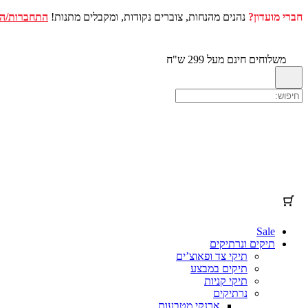
חברי מועדון?
נהנים מהנחות, צוברים נקודות, ומקבלים מתנות!
התחברות/ה
עגלת הקניות שלך
(פריטים: 0)
דלג
לתוכן
מוצר
פרטים
סה"כ
משלוחים חינם מעל 299 ש"ח
מוצרים
סכום ביניים
₪0.00
המשלוח וההנחות מחושבים במהלך התשלום בקופה.
בעגלת
הקניות
להציג את עגלת הקניות שלי
מעבר לתשלום בקופה
Sale
תיקים ונרתיקים
תיקי צד ופאוצ’ים
תיקים במבצע
תיקי קניות
נרתיקים
ארנקי מטבעות