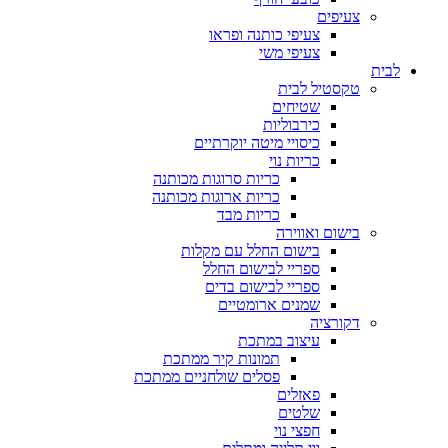
צעיפים
צעיפי כותנה ופראו
צעיפי משי
לבית
טקסטיל לבית
שטיחים
כירבוליות
כיסויי מיטה יוקרתיים
כריות נוי
כריות סרוגות מכותנה
כריות ארוגות מכותנה
כריות מבד
בישום ואווירה
בישום החלל עם מקלות
ספריי לבישום החלל
ספריי לבישום בדים
שמנים ארומטיים
דקורציה
עיצוב במתכת
תמונות קיר ממתכת
פסלים שולחניים ממתכת
פאזלים
שלטים
חפצי נוי