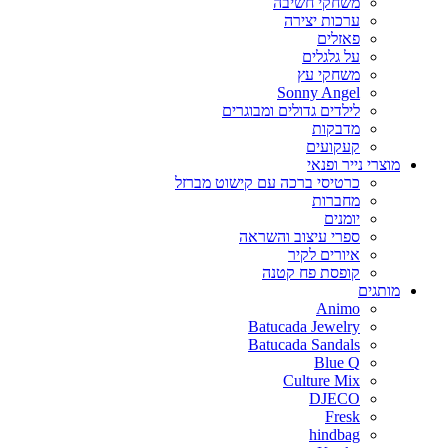
משחקי חשיבה
ערכות יצירה
פאזלים
על גלגלים
משחקי עץ
Sonny Angel
לילדים גדולים ומבוגרים
מדבקות
קעקועים
מוצרי נייר ופנאי
כרטיסי ברכה עם קישוט מברזל
מחברות
יומנים
ספרי עיצוב והשראה
איורים לקיר
קופסת פח קטנה
מותגים
Animo
Batucada Jewelry
Batucada Sandals
Blue Q
Culture Mix
DJECO
Fresk
hindbag