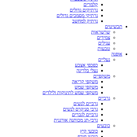
קלמרים
נרתיקים גדולים
נרתיקי מסמכים גדולים
נרתיק למחשב
תכשיטים
שרשראות
צמידים
עגילים
טבעות
אופנה
נעליים
כפכפי אצבע
נעלי בלרינה
משקפיים
משקפי קריאה
משקפי שמש
משקפי שמש לתינוקות ולילדים
גרביים
גרביים לנשים
גרבי סניקרס לנשים
גרביים לגברים
גרבי-תג מכותנה אורגנית
כובעים
כובעי קיץ
כובעי חורף