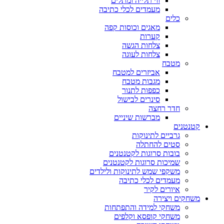
ווי תלייה ומתלים
מעמדים לכלי כתיבה
כלים
מאגים וכוסות קפה
קערות
צלחות הגשה
צלחות לעוגה
מטבח
אביזרים למטבח
מגבות מטבח
כפפות לתנור
סינרים לבישול
חדר רחצה
מברשות שיניים
קטנטנים
גרביים לתינוקות
סטים להחתלה
בובות סרוגות לקטנטנים
שמיכות סרוגות לקטנטנים
משקפי שמש לתינוקות ולילדים
מעמדים לכלי כתיבה
איורים לקיר
משחקים ויצירה
משחקי למידה והתפתחות
משחקי קופסא וקלפים