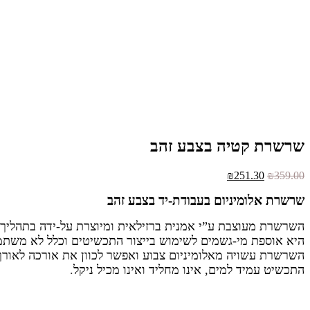
שרשרת קטיה בצבע זהב
המחיר
המחיר
₪
251.30
₪
359.00
המקורי
הנוכחי
שרשרת אלומיניום בעבודת-יד בצבע זהב
היה:
הוא:
₪251.30.
₪359.00.
השרשרת מעוצבת ע”י אמנית ברזילאית ומיוצרת על-ידה בתהליך י
היא אוספת מי-גשמים לשימוש בייצור התכשיטים וכלל לא משתמ
השרשרת עשויה מאלומיניום צבוע ואפשר לכוון את אורכה לאורך
התכשיט עמיד למים, אינו מחליד ואינו מכיל ניקל
.