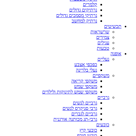
קלמרים
נרתיקים גדולים
נרתיקי מסמכים גדולים
נרתיק למחשב
תכשיטים
שרשראות
צמידים
עגילים
טבעות
אופנה
נעליים
כפכפי אצבע
נעלי בלרינה
משקפיים
משקפי קריאה
משקפי שמש
משקפי שמש לתינוקות ולילדים
גרביים
גרביים לנשים
גרבי סניקרס לנשים
גרביים לגברים
גרבי-תג מכותנה אורגנית
כובעים
כובעי קיץ
כובעי חורף