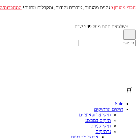
חברי מועדון?
נהנים מהנחות, צוברים נקודות, ומקבלים מתנות!
התחברות/ה
עגלת הקניות שלך
(פריטים: 0)
דלג
לתוכן
מוצר
פרטים
סה"כ
משלוחים חינם מעל 299 ש"ח
מוצרים
סכום ביניים
₪0.00
המשלוח וההנחות מחושבים במהלך התשלום בקופה.
בעגלת
הקניות
להציג את עגלת הקניות שלי
מעבר לתשלום בקופה
Sale
תיקים ונרתיקים
תיקי צד ופאוצ’ים
תיקים במבצע
תיקי קניות
נרתיקים
ארנקי מטבעות