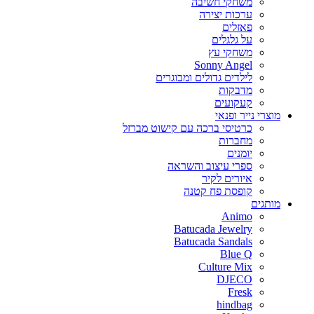
משחקי חשיבה
ערכות יצירה
פאזלים
על גלגלים
משחקי עץ
Sonny Angel
לילדים גדולים ומבוגרים
מדבקות
קעקועים
מוצרי נייר ופנאי
כרטיסי ברכה עם קישוט מברזל
מחברות
יומנים
ספרי עיצוב והשראה
איורים לקיר
קופסת פח קטנה
מותגים
Animo
Batucada Jewelry
Batucada Sandals
Blue Q
Culture Mix
DJECO
Fresk
hindbag