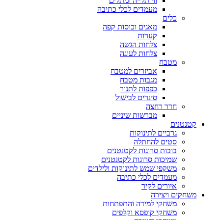
ווי תלייה ומתלים
מעמדים לכלי כתיבה
כלים
מאגים וכוסות קפה
קערות
צלחות הגשה
צלחות לעוגה
מטבח
אביזרים למטבח
מגבות מטבח
כפפות לתנור
סינרים לבישול
חדר רחצה
מברשות שיניים
קטנטנים
גרביים לתינוקות
סטים להחתלה
בובות סרוגות לקטנטנים
שמיכות סרוגות לקטנטנים
משקפי שמש לתינוקות ולילדים
מעמדים לכלי כתיבה
איורים לקיר
משחקים ויצירה
משחקי למידה והתפתחות
משחקי קופסא וקלפים