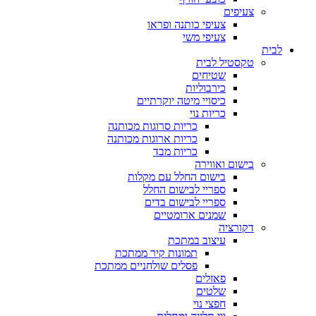
צעיפים
צעיפי כותנה ופראו
צעיפי משי
לבית
טקסטיל לבית
שטיחים
כירבוליות
כיסויי מיטה יוקרתיים
כריות נוי
כריות סרוגות מכותנה
כריות ארוגות מכותנה
כריות מבד
בישום ואווירה
בישום החלל עם מקלות
ספריי לבישום החלל
ספריי לבישום בדים
שמנים ארומטיים
דקורציה
עיצוב במתכת
תמונות קיר ממתכת
פסלים שולחניים ממתכת
פאזלים
שלטים
חפצי נוי