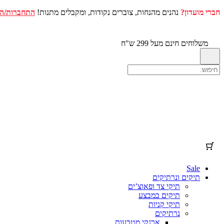
חברי מועדון?
נהנים מהנחות, צוברים נקודות, ומקבלים מתנות!
התחברות/ה
עגלת הקניות שלך
(פריטים: 0)
דלג
לתוכן
מוצר
פרטים
סה"כ
משלוחים חינם מעל 299 ש"ח
מוצרים
סכום ביניים
₪0.00
המשלוח וההנחות מחושבים במהלך התשלום בקופה.
בעגלת
הקניות
להציג את עגלת הקניות שלי
מעבר לתשלום בקופה
Sale
תיקים ונרתיקים
תיקי צד ופאוצ’ים
תיקים במבצע
תיקי קניות
נרתיקים
ארנקי מטבעות