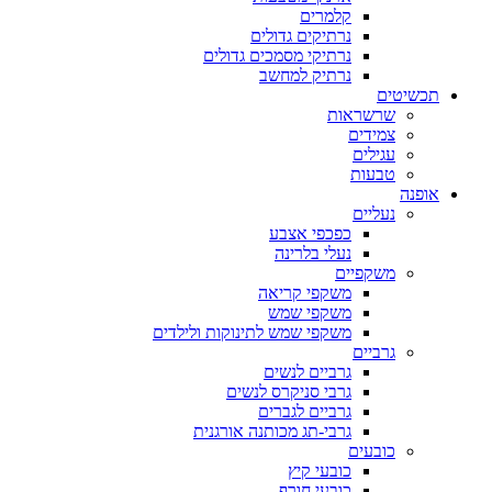
קלמרים
נרתיקים גדולים
נרתיקי מסמכים גדולים
נרתיק למחשב
תכשיטים
שרשראות
צמידים
עגילים
טבעות
אופנה
נעליים
כפכפי אצבע
נעלי בלרינה
משקפיים
משקפי קריאה
משקפי שמש
משקפי שמש לתינוקות ולילדים
גרביים
גרביים לנשים
גרבי סניקרס לנשים
גרביים לגברים
גרבי-תג מכותנה אורגנית
כובעים
כובעי קיץ
כובעי חורף