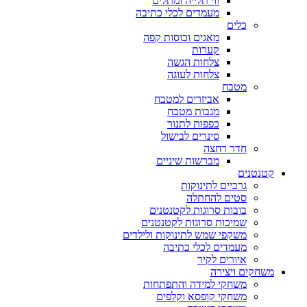
ווי תלייה ומתלים
מעמדים לכלי כתיבה
כלים
מאגים וכוסות קפה
קערות
צלחות הגשה
צלחות לעוגה
מטבח
אביזרים למטבח
מגבות מטבח
כפפות לתנור
סינרים לבישול
חדר רחצה
מברשות שיניים
קטנטנים
גרביים לתינוקות
סטים להחתלה
בובות סרוגות לקטנטנים
שמיכות סרוגות לקטנטנים
משקפי שמש לתינוקות ולילדים
מעמדים לכלי כתיבה
איורים לקיר
משחקים ויצירה
משחקי למידה והתפתחות
משחקי קופסא וקלפים