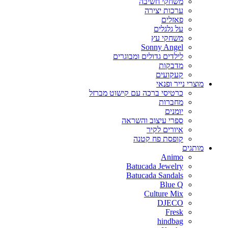
משחקי חשיבה
ערכות יצירה
פאזלים
על גלגלים
משחקי עץ
Sonny Angel
לילדים גדולים ומבוגרים
מדבקות
קעקועים
מוצרי נייר ופנאי
כרטיסי ברכה עם קישוט מברזל
מחברות
יומנים
ספרי עיצוב והשראה
איורים לקיר
קופסת פח קטנה
מותגים
Animo
Batucada Jewelry
Batucada Sandals
Blue Q
Culture Mix
DJECO
Fresk
hindbag