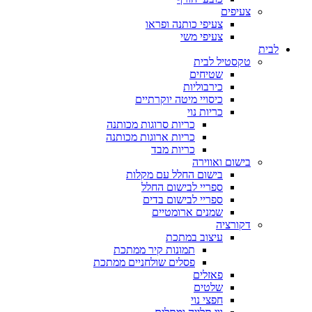
צעיפים
צעיפי כותנה ופראו
צעיפי משי
לבית
טקסטיל לבית
שטיחים
כירבוליות
כיסויי מיטה יוקרתיים
כריות נוי
כריות סרוגות מכותנה
כריות ארוגות מכותנה
כריות מבד
בישום ואווירה
בישום החלל עם מקלות
ספריי לבישום החלל
ספריי לבישום בדים
שמנים ארומטיים
דקורציה
עיצוב במתכת
תמונות קיר ממתכת
פסלים שולחניים ממתכת
פאזלים
שלטים
חפצי נוי