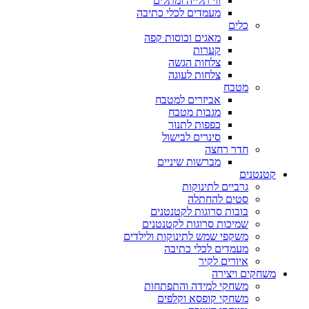
ווי תלייה ומתלים
מעמדים לכלי כתיבה
כלים
מאגים וכוסות קפה
קערות
צלחות הגשה
צלחות לעוגה
מטבח
אביזרים למטבח
מגבות מטבח
כפפות לתנור
סינרים לבישול
חדר רחצה
מברשות שיניים
קטנטנים
גרביים לתינוקות
סטים להחתלה
בובות סרוגות לקטנטנים
שמיכות סרוגות לקטנטנים
משקפי שמש לתינוקות ולילדים
מעמדים לכלי כתיבה
איורים לקיר
משחקים ויצירה
משחקי למידה והתפתחות
משחקי קופסא וקלפים