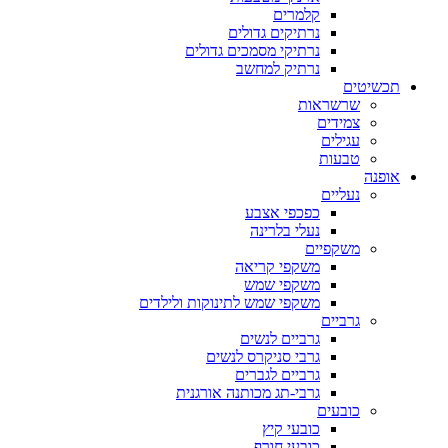
קלמרים
נרתיקים גדולים
נרתיקי מסמכים גדולים
נרתיק למחשב
תכשיטים
שרשראות
צמידים
עגילים
טבעות
אופנה
נעליים
כפכפי אצבע
נעלי בלרינה
משקפיים
משקפי קריאה
משקפי שמש
משקפי שמש לתינוקות ולילדים
גרביים
גרביים לנשים
גרבי סניקרס לנשים
גרביים לגברים
גרבי-תג מכותנה אורגנית
כובעים
כובעי קיץ
כובעי חורף