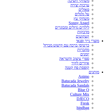
משחקי חשיבה
ערכות יצירה
פאזלים
על גלגלים
משחקי עץ
Sonny Angel
לילדים גדולים ומבוגרים
מדבקות
קעקועים
מוצרי נייר ופנאי
כרטיסי ברכה עם קישוט מברזל
מחברות
יומנים
ספרי עיצוב והשראה
איורים לקיר
קופסת פח קטנה
מותגים
Animo
Batucada Jewelry
Batucada Sandals
Blue Q
Culture Mix
DJECO
Fresk
hindbag