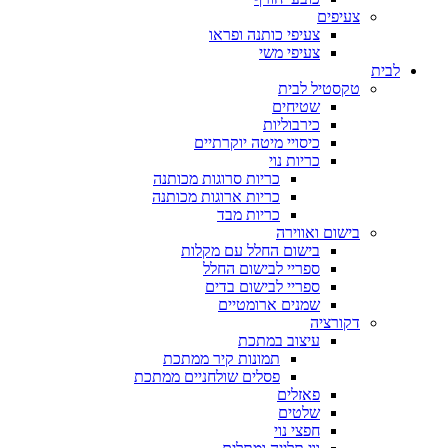
צעיפים
צעיפי כותנה ופראו
צעיפי משי
לבית
טקסטיל לבית
שטיחים
כירבוליות
כיסויי מיטה יוקרתיים
כריות נוי
כריות סרוגות מכותנה
כריות ארוגות מכותנה
כריות מבד
בישום ואווירה
בישום החלל עם מקלות
ספריי לבישום החלל
ספריי לבישום בדים
שמנים ארומטיים
דקורציה
עיצוב במתכת
תמונות קיר ממתכת
פסלים שולחניים ממתכת
פאזלים
שלטים
חפצי נוי