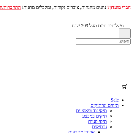
חברי מועדון?
נהנים מהנחות, צוברים נקודות, ומקבלים מתנות!
התחברות/ה
עגלת הקניות שלך
(פריטים: 0)
דלג
לתוכן
מוצר
פרטים
סה"כ
משלוחים חינם מעל 299 ש"ח
מוצרים
סכום ביניים
₪0.00
המשלוח וההנחות מחושבים במהלך התשלום בקופה.
בעגלת
הקניות
להציג את עגלת הקניות שלי
מעבר לתשלום בקופה
Sale
תיקים ונרתיקים
תיקי צד ופאוצ’ים
תיקים במבצע
תיקי קניות
נרתיקים
ארנקי מטבעות