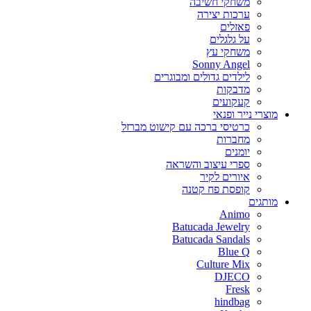
משחקי חשיבה
ערכות יצירה
פאזלים
על גלגלים
משחקי עץ
Sonny Angel
לילדים גדולים ומבוגרים
מדבקות
קעקועים
מוצרי נייר ופנאי
כרטיסי ברכה עם קישוט מברזל
מחברות
יומנים
ספרי עיצוב והשראה
איורים לקיר
קופסת פח קטנה
מותגים
Animo
Batucada Jewelry
Batucada Sandals
Blue Q
Culture Mix
DJECO
Fresk
hindbag