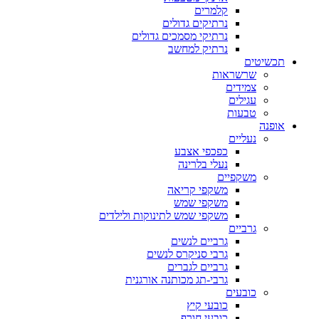
קלמרים
נרתיקים גדולים
נרתיקי מסמכים גדולים
נרתיק למחשב
תכשיטים
שרשראות
צמידים
עגילים
טבעות
אופנה
נעליים
כפכפי אצבע
נעלי בלרינה
משקפיים
משקפי קריאה
משקפי שמש
משקפי שמש לתינוקות ולילדים
גרביים
גרביים לנשים
גרבי סניקרס לנשים
גרביים לגברים
גרבי-תג מכותנה אורגנית
כובעים
כובעי קיץ
כובעי חורף