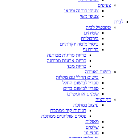
צעיפים
צעיפי כותנה ופראו
צעיפי משי
לבית
טקסטיל לבית
שטיחים
כירבוליות
כיסויי מיטה יוקרתיים
כריות נוי
כריות סרוגות מכותנה
כריות ארוגות מכותנה
כריות מבד
בישום ואווירה
בישום החלל עם מקלות
ספריי לבישום החלל
ספריי לבישום בדים
שמנים ארומטיים
דקורציה
עיצוב במתכת
תמונות קיר ממתכת
פסלים שולחניים ממתכת
פאזלים
שלטים
חפצי נוי