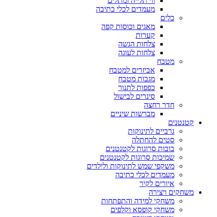
ווי תלייה ומתלים
מעמדים לכלי כתיבה
כלים
מאגים וכוסות קפה
קערות
צלחות הגשה
צלחות לעוגה
מטבח
אביזרים למטבח
מגבות מטבח
כפפות לתנור
סינרים לבישול
חדר רחצה
מברשות שיניים
קטנטנים
גרביים לתינוקות
סטים להחתלה
בובות סרוגות לקטנטנים
שמיכות סרוגות לקטנטנים
משקפי שמש לתינוקות ולילדים
מעמדים לכלי כתיבה
איורים לקיר
משחקים ויצירה
משחקי למידה והתפתחות
משחקי קופסא וקלפים