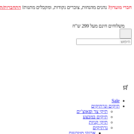
חברי מועדון?
נהנים מהנחות, צוברים נקודות, ומקבלים מתנות!
התחברות/ה
עגלת הקניות שלך
(פריטים: 0)
דלג
לתוכן
מוצר
פרטים
סה"כ
משלוחים חינם מעל 299 ש"ח
מוצרים
סכום ביניים
₪0.00
המשלוח וההנחות מחושבים במהלך התשלום בקופה.
בעגלת
הקניות
להציג את עגלת הקניות שלי
מעבר לתשלום בקופה
Sale
תיקים ונרתיקים
תיקי צד ופאוצ’ים
תיקים במבצע
תיקי קניות
נרתיקים
ארנקי מטבעות