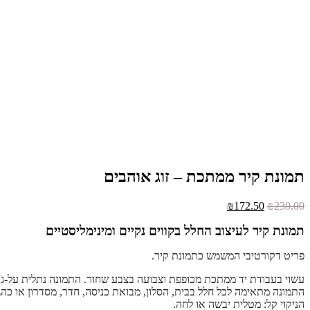
תמונת קיר ממתכת – זוג אוהבים
המחיר
המחיר
₪
172.50
₪
230.00
המקורי
הנוכחי
תמונת קיר לעיצוב החלל בקווים נקיים ומינימליסטיים
היה:
הוא:
₪172.50.
₪230.00.
פריט דקורטיבי המשמש כתמונת קיר.
עשוי בעבודת יד ממתכת מכופפת וצבועה בצבע שחור. התמונה נתלית על-ג
התמונה מתאימה לכל חלל בבית, הסלון, מבואת כניסה, חדר, מסדרון או כהג
הניקוי קל: מטלית יבשה או לחה.