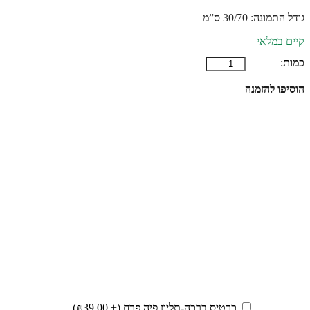
גודל התמונה: 30/70 ס”מ
קיים במלאי
כמות:
כמות
של
הוסיפו להזמנה
תמונת
קיר
ממתכת
-
זוג
אוהבים
כרטיס ברכה-תליון פיה פרח (+
39.00
₪
)