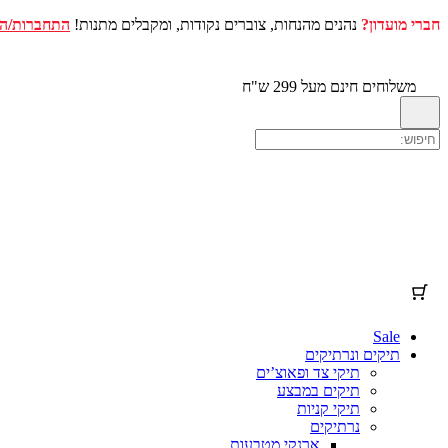
חברי מועדון?
נהנים מהנחות, צוברים נקודות, ומקבלים מתנות!
התחברות/ה
דלג
לתוכן
משלוחים חינם מעל 299 ש"ח
Sale
תיקים ונרתיקים
תיקי צד ופאוצ’ים
תיקים במבצע
תיקי קניות
נרתיקים
ארנקי מטבעות