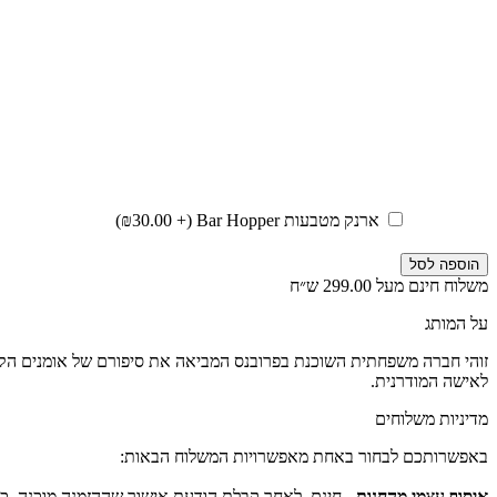
ארנק מטבעות Bar Hopper (+
30.00
₪
)
הוספה לסל
משלוח חינם מעל 299.00 ש״ח
על המותג
זוהי חברה משפחתית השוכנת בפרובנס המביאה את סיפורם של אומנים הקולע
לאישה המודרנית.
מדיניות משלוחים
באפשרותכם לבחור באחת מאפשרויות המשלוח הבאות:
איסוף עצמי מהחנות
- חינם, לאחר קבלת הודעת אישור שההזמנה מוכנה. כת