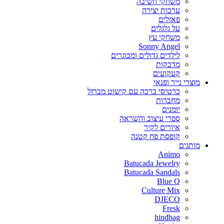
משחקי חשיבה
ערכות יצירה
פאזלים
על גלגלים
משחקי עץ
Sonny Angel
לילדים גדולים ומבוגרים
מדבקות
קעקועים
מוצרי נייר ופנאי
כרטיסי ברכה עם קישוט מברזל
מחברות
יומנים
ספרי עיצוב והשראה
איורים לקיר
קופסת פח קטנה
מותגים
Animo
Batucada Jewelry
Batucada Sandals
Blue Q
Culture Mix
DJECO
Fresk
hindbag