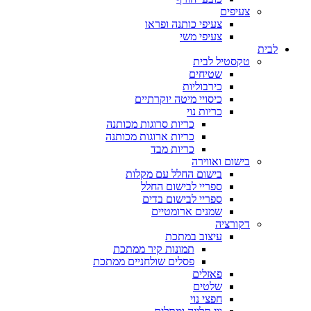
צעיפים
צעיפי כותנה ופראו
צעיפי משי
לבית
טקסטיל לבית
שטיחים
כירבוליות
כיסויי מיטה יוקרתיים
כריות נוי
כריות סרוגות מכותנה
כריות ארוגות מכותנה
כריות מבד
בישום ואווירה
בישום החלל עם מקלות
ספריי לבישום החלל
ספריי לבישום בדים
שמנים ארומטיים
דקורציה
עיצוב במתכת
תמונות קיר ממתכת
פסלים שולחניים ממתכת
פאזלים
שלטים
חפצי נוי