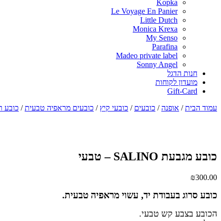
Kopka
Le Voyage En Panier
Little Dutch
Monica Krexa
My Senso
Parafina
Madeo private label
Sonny Angel
חנות הדגל
מועדון לקוחות
Gift-Card
עמוד הבית
/
אופנה
/
כובעים
/
כובעי קיץ
/
כובעים מראפיה טבעית
/
כובע ר
כובע מגבעת SALINO – טבעי
₪
300.00
כובע סרוג בעבודת יד, עשוי מראפיה טבעית.
הכובע בצבע קש טבעי.