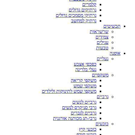
קלמרים
נרתיקים גדולים
נרתיקי מסמכים גדולים
נרתיק למחשב
תכשיטים
שרשראות
צמידים
עגילים
טבעות
אופנה
נעליים
כפכפי אצבע
נעלי בלרינה
משקפיים
משקפי קריאה
משקפי שמש
משקפי שמש לתינוקות ולילדים
גרביים
גרביים לנשים
גרבי סניקרס לנשים
גרביים לגברים
גרבי-תג מכותנה אורגנית
כובעים
כובעי קיץ
כובעי חורף