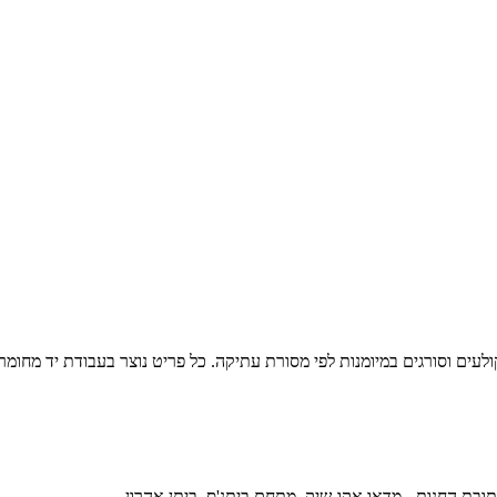
ים וסורגים במיומנות לפי מסורת עתיקה. כל פריט נוצר בעבודת יד מחומרי
ובת החנות - מדאו אקו-שיק, מתחם ביתנ'ס, ביתן אהרון