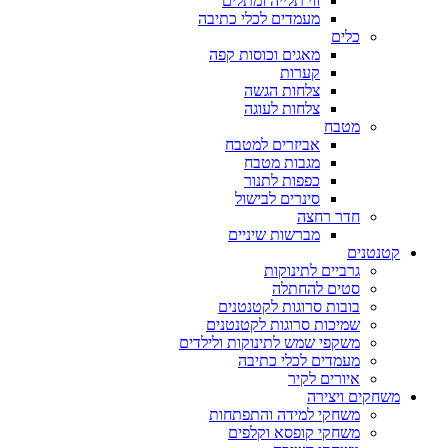
ווי תלייה ומתלים
מעמדים לכלי כתיבה
כלים
מאגים וכוסות קפה
קערות
צלחות הגשה
צלחות לעוגה
מטבח
אביזרים למטבח
מגבות מטבח
כפפות לתנור
סינרים לבישול
חדר רחצה
מברשות שיניים
קטנטנים
גרביים לתינוקות
סטים להחתלה
בובות סרוגות לקטנטנים
שמיכות סרוגות לקטנטנים
משקפי שמש לתינוקות ולילדים
מעמדים לכלי כתיבה
איורים לקיר
משחקים ויצירה
משחקי למידה והתפתחות
משחקי קופסא וקלפים